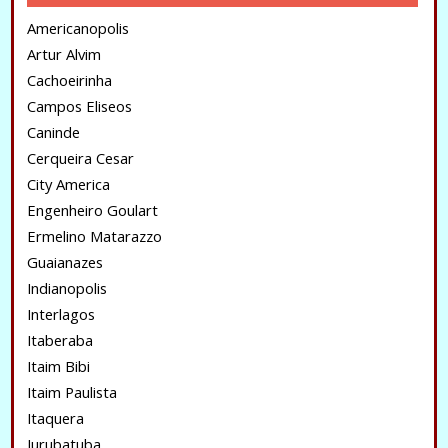
Americanopolis
Artur Alvim
Cachoeirinha
Campos Eliseos
Caninde
Cerqueira Cesar
City America
Engenheiro Goulart
Ermelino Matarazzo
Guaianazes
Indianopolis
Interlagos
Itaberaba
Itaim Bibi
Itaim Paulista
Itaquera
Jurubatuba