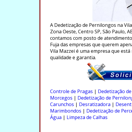
A Dedetização de Pernilongos na Vil
Zona Oeste, Centro SP, São Paulo, AB
contamos com posto de atendimento
Fuja das empresas que querem apenas
Vila Mazzei é uma empresa que está 
qualidade e garantia.
.
Controle de Pragas
|
Dedetização de
Morcegos
|
Dedetização de Pernilo
Carunchos
|
Desratizadora
|
Desent
Marimbondos
|
Dedetização de Perc
Água
|
Limpeza de Calhas
.