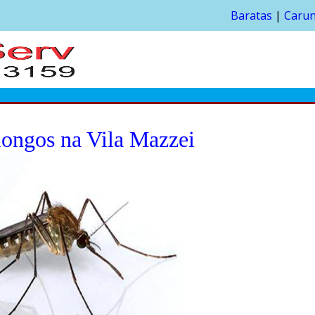
Baratas
|
Caru
longos na Vila Mazzei